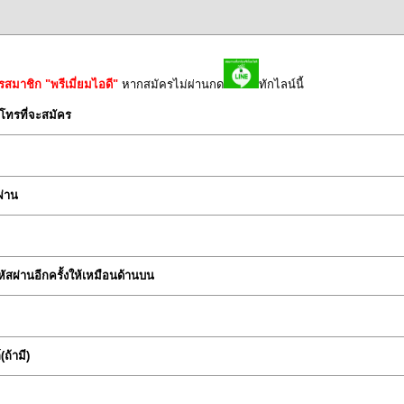
รสมาชิก "พรีเมี่ยมไอดี"
หากสมัครไม่ผ่านกด
ทักไลน์นี้
์โทรที่จะสมัคร
ผ่าน
หัสผ่านอีกครั้งให้เหมือนด้านบน
์(ถ้ามี)