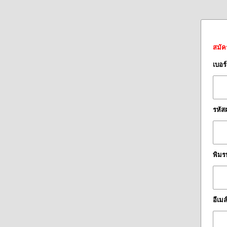
สมัค
เบอร
รหัส
พิมร
อีเมล