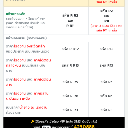
รหัส R11 เท่านั้น
รหัส R2
แพ็กเกจหลัก
รหัส R R2
และ
ราคาในประเทศ + วิเคราะห์ VIP
และ
R11
(ราคา ต่างประเทศ ช่วงเช้า และ
R R11
(เฉพาะ) ระบบ Dtac กด
ราคาในประเทศทั้งวัน)
รหัส R11 เท่านั้น
แพ็กเกจเสริม (ราคาโรงงาน)
ราคา
โรงงาน จังหวัดหลัก
รหัส R R12
รหัส R12
ของประเทศ เน้นเศษแผ่นมีวง
ราคา
โรงงาน
เขต
ภาคใต้ตอน
กลาง+บน
เน้นแผ่นและเศษ
รหัส R R13
รหัส R13
ยาง
ราคา
โรงงาน
เขต
ภาคใต้ตอน
รหัส R R5
รหัส R5
ล่าง
ราคา
โรงงาน
เขต
ภาคอีสาน
รหัส R R6
รหัส R6
ตะวันออก เหนือ
เน้นราคา
น้ำยาง ณ โรงงาน
รหัส R R3
รหัส R3
ทั่วประเทศ
วิธีขอรหัสเข้าห้อง VIP (หลัง SMS ยืนยันแล้ว)
4230888
พิมพ์
ส่งข้อความมาที่
Pass