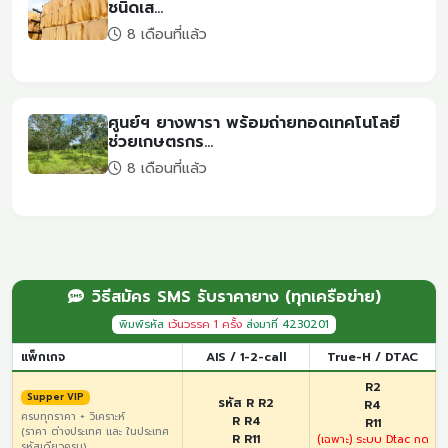
ชนิดเส...
8 เดือนที่แล้ว
ศูนย์ฯ ยางพารา พร้อมถ่ายทอดเทคโนโลยี
ช่วยเกษตรกร...
8 เดือนที่แล้ว
วิธีสมัคร SMS รับราคายาง (ทุกเครือข่าย)
พิมพ์รหัส
เว้นวรรค 1 ครั้ง
ส่งมาที่ 4230201
แพ็กเกจ
AIS / 1-2-call
True-H / DTAC
R2
Supper VIP
รหัส R R2
R4
ครบทุกราคา + วิเคราะห์
R R4
R11
(ราคา ต่างประเทศ และ ในประเทศ
R R11
(เฉพาะ) ระบบ Dtac กด
รหัสเดียวครบ)