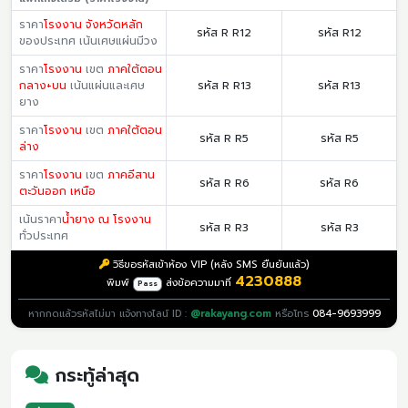
ราคา
โรงงาน จังหวัดหลัก
รหัส R R12
รหัส R12
ของประเทศ เน้นเศษแผ่นมีวง
ราคา
โรงงาน
เขต
ภาคใต้ตอน
กลาง+บน
เน้นแผ่นและเศษ
รหัส R R13
รหัส R13
ยาง
ราคา
โรงงาน
เขต
ภาคใต้ตอน
รหัส R R5
รหัส R5
ล่าง
ราคา
โรงงาน
เขต
ภาคอีสาน
รหัส R R6
รหัส R6
ตะวันออก เหนือ
เน้นราคา
น้ำยาง ณ โรงงาน
รหัส R R3
รหัส R3
ทั่วประเทศ
วิธีขอรหัสเข้าห้อง VIP (หลัง SMS ยืนยันแล้ว)
4230888
พิมพ์
ส่งข้อความมาที่
Pass
หากกดแล้วรหัสไม่มา แจ้งทางไลน์ ID :
@rakayang.com
หรือโทร
084-9693999
กระทู้ล่าสุด