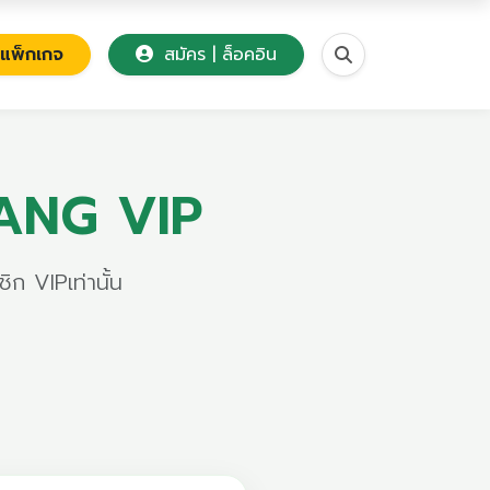
แพ็กเกจ
สมัคร | ล็อคอิน
YANG VIP
ิก VIPเท่านั้น