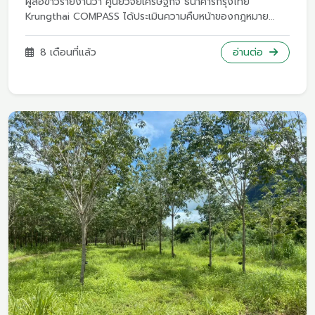
ผู้สื่อข่าวรายงานว่า ศูนย์วิจัยเศรษฐกิจ ธนาคารกรุงไทย
Krungthai COMPASS ได้ประเมินความคืบหน้าของกฎหมาย
สินค้าปลอดการตัดไม้ทำลายป่า (EUDR) ของสหภาพยุโรป (อียู)
ที่จะมีผลในทางปฏิบัติวันที่ 30 ธ.ค.นี้ โดยมีผลบังคับใช้ในสินค้า 7
8 เดือนที่แล้ว
อ่านต่อ
ชนิด ได้แก่ วัว กาแฟ โกโก้ ถั่วเหลือง ปาล์มน้ำมัน ยางพารา และ
ไม้ รวมถึงผลิตภัณฑ์แปรรูปจากสินค้าเหล่านี้ โดยพบว่า หากมีการ
ใช้กฎหมายดังกล่าว ผู้ประกอบการยางพารามีแนวโน้มที่จะได้รับ
ผลกระทบจากมาตรการ EUDR มากที่สุด เมื่อเทียบกับผู้ประกอบ
การในสินค้าอีก 6 ชนิดทั้งนี้ ผู้ประกอบการยางไทย อาจได้รับ
ผลกระทบจากการส่งผ่านต้นทุนของผู้นำเข้าฝั่ง อียูสูงสุดถึง
4.3% ของมูลค่าส่งออกสินค้าภายใต้มาตรการ คิดเป็น 64 ล้าน
เหรียญสหรัฐฯต่อปี หรือ 2,340 ล้านบาทต่อปี และอาจส่งผลต่อ
ปริมาณการส่งออกยางของไทยไปอียู และภาพรวม หากไทยถูก
ระบุว่าเป็นประเทศที่มีความเสี่ยงสูงในการบุกรุกพื้นที่ป่าไม้ จึงขอ
แนะนำผู้ประกอบการยางพาราควรเริ่มปฏิบัติตามข้อกำหนดของ
มาตรการ EUDR เพื่อลดผลกระทบที่จะเกิดขึ้น เช่น มีเอกสารสิทธิ
ถูกต้องตามกฎหมายที่ดิน รับซื้อยางพาราที่ตรวจสอบย้อนกลับ
ได้.