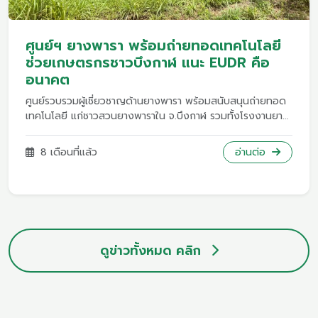
ศูนย์ฯ ยางพารา พร้อมถ่ายทอดเทคโนโลยี
ช่วยเกษตรกรชาวบึงกาฬ แนะ EUDR คือ
อนาคต
ศูนย์รวบรวมผู้เชี่ยวชาญด้านยางพารา พร้อมสนับสนุนถ่ายทอด
เทคโนโลยี แก่ชาวสวนยางพาราใน จ.บึงกาฬ รวมทั้งโรงงานยาง
ในการเพิ่มมูลค่าผลิตภัณฑ์ พร้อมแนะ เกษตกรให้หันไปขายยาง
EUDR ชี้เป็นอนาคต ชูราคาดี ส่งออกตลาดโลกได้ ไม่ถูกกีดกัน
8 เดือนที่แล้ว
อ่านต่อ
นายพายับ นามประเสริฐ ผู้ช่วยผู้บริหารจัดการ ศูนย์รวบรวมผู้
เชี่ยวชาญด้านยางพารา สำนักงานการวิจัยแห่งชาติ หรือ วช.
กล่าวถึงการพัฒนายางพาราของจังหวัดบึงกาฬว่า จังหวัด
บึงกาฬถือเป็นหนึ่งในจังหวัดภาคอีสานที่ปลูกยางพารามากที่สุด
ที่ผ่านมามีการผลักดันบึงกาฬให้เป็นเมืองแห่งยางพารา ตั้งแต่เมื่อ
ครั้งสมัยนายพินิจ จารุสมบัติ อดีตรองนายกรัฐมนตรี ประธาน
ดูข่าวทั้งหมด คลิก
สภาวัฒนธรรมไทย-จีน และส่งเสริมความสัมพันธ์ ในฐานะแกนนำ
ผู้บุกเบิกอาชีพปลูกยางพาราในจังหวัดบึงกาฬมากว่า 20 ปี มีการ
จัดประชุมด้านยางพารา เมื่อ 4-5 ปีก่อน ต่อมา สำนักประสาน
งานโครงการงานวิจัยด้านยางพารา ก็ได้มาเอางานวิจัยของ
วิทยาศาสตร์ วิจัยและนวัตกรรม หรือ ววน. ที่ประสบผลสำเร็จแล้ว