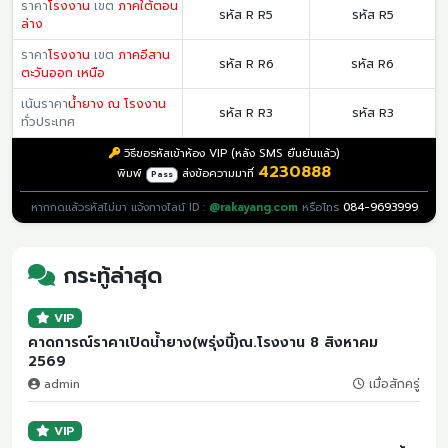
ราคา
โรงงาน
เขต
ภาคใต้ตอน
รหัส R R5
รหัส R5
ล่าง
ราคา
โรงงาน
เขต
ภาคอีสาน
รหัส R R6
รหัส R6
ตะวันออก เหนือ
เน้นราคา
น้ำยาง ณ โรงงาน
รหัส R R3
รหัส R3
ทั่วประเทศ
วิธีขอรหัสเข้าห้อง VIP (หลัง SMS ยืนยันแล้ว)
4230888
พิมพ์
ส่งข้อความมาที่
Pass
หากกดแล้วรหัสไม่มา แจ้งทางไลน์ ID :
@rakayang.com
หรือโทร
084-9693999
กระทู้ล่าสุด
VIP
คาดการณ์ราคาเปิดน้ำยาง(พรุ่งนี้)ณ.โรงงาน 8 สิงหาคม
2569
admin
เมื่อสักครู่
VIP