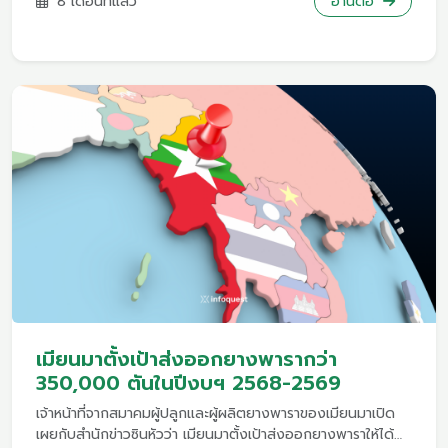
8 เดือนที่แล้ว
อ่านต่อ
วิทยาศาสตร์ วิจัย และนวัตกรรม (อว.) เปิดเผยว่า การใช้เซรั่มน้ำ
ยางพาราเพื่อสร้างมูลค่าเพิ่มแก่ภาคอุตสาหกรรมและการแพทย์
ซึ่งเป็นการนำเซรั่มน้ำยางพารามาผ่านกระบวนการได้เป็นสารต้าน
อัลไซเมอร์ มะเร็ง ป้องกันโรคกระดูกพรุน ป้องกันโรคเบาหวาน
โดยผลิตภัณฑ์นี้ สามารถเพิ่มมูลค่าผลิตภัณฑ์จากเดิมได้ไม่น้อย
กว่า 100 เท่า สามารถเพิ่มมูลค่าราคายางพาราแก่ผู้ประกอบการ
ได้มากขึ้น คาดว่าจะสามารถเพิ่มมูลค่าทางเศรษฐกิจแก่ภูมิภาค ได้
ไม่น้อยกว่า 500 ล้านบาทในปี 2570 ทั้งยังส่งผลให้เกิด
นวัตกรรมและสิทธิบัตรนานาชาติเกี่ยวกับเทคโนโลยี การสกัดสาร
ที่มีฤทธิ์ทางชีวภาพมูลค่าสูงหลายรายการ
เมียนมาตั้งเป้าส่งออกยางพารากว่า
350,000 ตันในปีงบฯ 2568-2569
เจ้าหน้าที่จากสมาคมผู้ปลูกและผู้ผลิตยางพาราของเมียนมาเปิด
เผยกับสำนักข่าวซินหัวว่า เมียนมาตั้งเป้าส่งออกยางพาราให้ได้