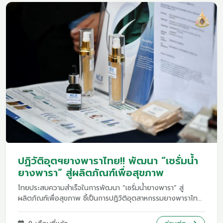
ปฏิวัติอุตฯยางพาราไทย!! พัฒนา “เซรั่มน้ำ
ยางพารา” สู่ผลิตภัณฑ์เพื่อสุขภาพ
ไทยประสบความสำเร็จในการพัฒนา “เซรั่มน้ำยางพารา” สู่
ผลิตภัณฑ์เพื่อสุขภาพ ชี้เป็นการปฏิวัติอุตสาหกรรมยางพาราไทย
สร้างมูลค่าเพิ่มให้แก่ภาคเกษตรและอุตสาหกรรมมูลค่ารวมกว่า
1,000 ล้านบาท/ปีน.ส.ศุภมาส อิศรภักดี รมว.อุดมศึกษา