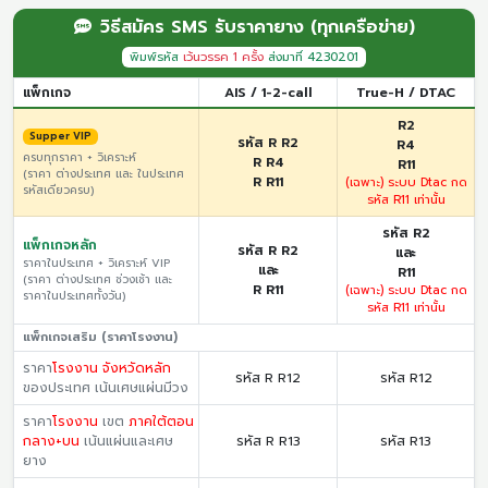
มาจัดแสดงในงานด้วยหลายครั้ง
วิธีสมัคร SMS รับราคายาง (ทุกเครือข่าย)
พิมพ์รหัส
เว้นวรรค 1 ครั้ง
ส่งมาที่ 4230201
แพ็กเกจ
AIS / 1-2-call
True-H / DTAC
R2
Supper VIP
รหัส R R2
R4
ครบทุกราคา + วิเคราะห์
R R4
R11
(ราคา ต่างประเทศ และ ในประเทศ
R R11
(เฉพาะ) ระบบ Dtac กด
รหัสเดียวครบ)
รหัส R11 เท่านั้น
รหัส R2
แพ็กเกจหลัก
รหัส R R2
และ
ราคาในประเทศ + วิเคราะห์ VIP
และ
R11
(ราคา ต่างประเทศ ช่วงเช้า และ
R R11
(เฉพาะ) ระบบ Dtac กด
ราคาในประเทศทั้งวัน)
รหัส R11 เท่านั้น
แพ็กเกจเสริม (ราคาโรงงาน)
ราคา
โรงงาน จังหวัดหลัก
รหัส R R12
รหัส R12
ของประเทศ เน้นเศษแผ่นมีวง
ราคา
โรงงาน
เขต
ภาคใต้ตอน
กลาง+บน
เน้นแผ่นและเศษ
รหัส R R13
รหัส R13
ยาง