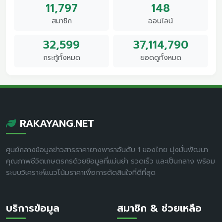
11,797
148
สมาชิก
ออนไลน์
32,599
37,114,790
กระทู้ทั้งหมด
ยอดดูทั้งหมด
RAKAYANG.NET
ศูนย์กลางข้อมูลข่าวสารราคายางพาราอันดับ 1 ของไทย มุ่งมั่นพัฒนา
คุณภาพชีวิตเกษตรกรด้วยข้อมูลที่แม่นยำ รวดเร็ว และเป็นกลาง พร้อม
ระบบวิเคราะห์แนวโน้มราคาเพื่อการตัดสินใจที่ดีที่สุด
บริการข้อมูล
สมาชิก & ช่วยเหลือ