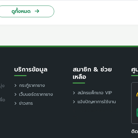
ดูทั้งหมด
บริการข้อมูล
สมาชิก & ช่วย
ศู
เหลือ
กระทู้ราคายาง
ุ่ง
สมัครแพ็กเกจ VIP
เว็บบอร์ดราคายาง
ื่อ
แจ้งปัญหาการใช้งาน
ข่าวสาร
นโยบายความเป็นส่วน
ตัว
ติ