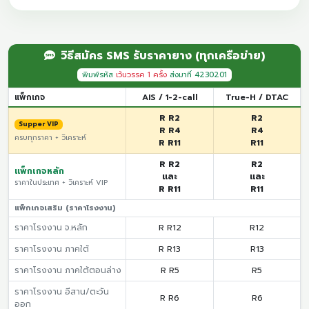
วิธีสมัคร SMS รับราคายาง (ทุกเครือข่าย)
พิมพ์รหัส
เว้นวรรค 1 ครั้ง
ส่งมาที่ 4230201
แพ็กเกจ
AIS / 1-2-call
True-H / DTAC
R R2
R2
Supper VIP
R R4
R4
ครบทุกราคา + วิเคราะห์
R R11
R11
R R2
R2
แพ็กเกจหลัก
และ
และ
ราคาในประเทศ + วิเคราะห์ VIP
R R11
R11
แพ็กเกจเสริม (ราคาโรงงาน)
ราคาโรงงาน จ.หลัก
R R12
R12
ราคาโรงงาน ภาคใต้
R R13
R13
ราคาโรงงาน ภาคใต้ตอนล่าง
R R5
R5
ราคาโรงงาน อีสาน/ตะวัน
R R6
R6
ออก