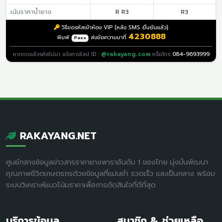
เน้นราคาน้ำยาง
R R3
R3
วิธีขอรหัสเข้าห้อง VIP (หลัง SMS ยืนยันแล้ว)
4230888
พิมพ์
ส่งข้อความมาที่
Pass
หากกดแล้วรหัสไม่มา แจ้งทางไลน์ ID :
@rakayang.com
หรือโทร
084-9693999
RAKAYANG.NET
ศูนย์กลางข้อมูลข่าวสารราคายางพาราอันดับ 1 ของไทย มุ่งมั่นพัฒนา
คุณภาพชีวิตเกษตรกรด้วยข้อมูลที่แม่นยำ รวดเร็ว และเป็นกลาง พร้อม
ระบบวิเคราะห์แนวโน้มราคาเพื่อการตัดสินใจที่ดีที่สุด
บริการข้อมูล
สมาชิก & ช่วยเหลือ