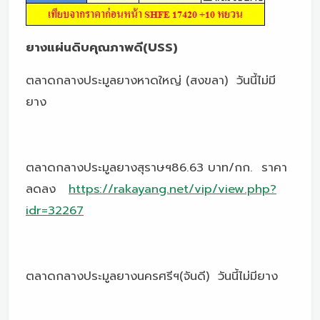
ยางแผ่นดิบคุณภาพดี(USS)
ตลาดกลางประมูลยางหาดใหญ่ (สงขลา) วันนี้ไม่มี
ยาง
ตลาดกลางประมูลยางสุราษฯ86.63 บาท/กก. ราคา
ลดลง
https://rakayang.net/vip/view.php?
idr=32267
ตลาดกลางประมูลยางนครศรีฯ(จันดี) วันนี้ไม่มียาง