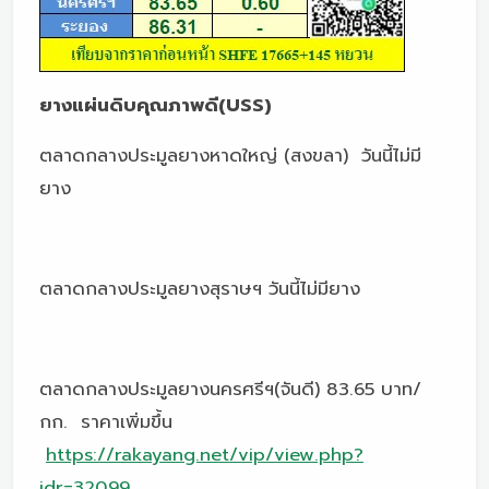
ยางแผ่นดิบคุณภาพดี(USS)
ตลาดกลางประมูลยางหาดใหญ่ (สงขลา) วันนี้ไม่มี
ยาง
ตลาดกลางประมูลยางสุราษฯ วันนี้ไม่มียาง
ตลาดกลางประมูลยางนครศรีฯ(จันดี) 83.65 บาท/
กก. ราคาเพิ่มขึ้น
https://rakayang.net/vip/view.php?
idr=32099