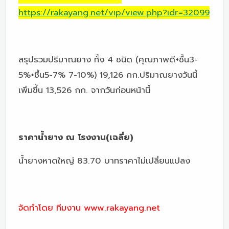
https://rakayang.net/vip/view.php?idr=32099
สรุปรวมปริมาณยาง ทั้ง 4 ชนิด (คุณภาพดี+ชื้น3-
5%+ชื้น5-7% 7-10%) 19,126 กก.ปริมาณยางวันนี้
เพิ่มขึ้น 13,526 กก. จากวันก่อนหน้านี้
ราคาน้ำยาง ณ โรงงาน(เฉลี่ย)
น้ำยางหาดใหญ่ 83.70 บาทราคาไม่เปลี่ยนแปลง
จัดทำโดย ทีมงาน www.rakayang.net