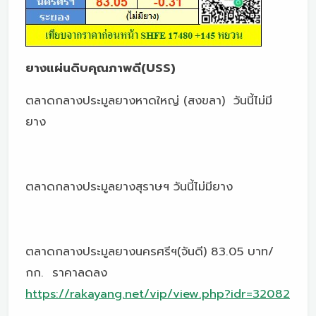
ยางแผ่นดิบคุณภาพดี(USS)
ตลาดกลางประมูลยางหาดใหญ่ (สงขลา) วันนี้ไม่มี
ยาง
ตลาดกลางประมูลยางสุราษฯ วันนี้ไม่มียาง
ตลาดกลางประมูลยางนครศรีฯ(จันดี) 83.05 บาท/
กก. ราคาลดลง
https://rakayang.net/vip/view.php?idr=32082