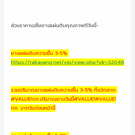
ส่วนราคาเฉลี่ยยางแผ่นดิบคุณภาพดีวันนี้-
ยางแผ่นดิบความชื้น 3-5%
https://rakayang.net/vip/view.php?idr=32048
รวมปริมาณยางแผ่นดิบความชื้น 3-5% ทั้ง3ตลาด
#VALUE!กก.ปริมาณยางวันนี้#VALUE!#VALUE!
กก. จากวันก่อนหน้านี้