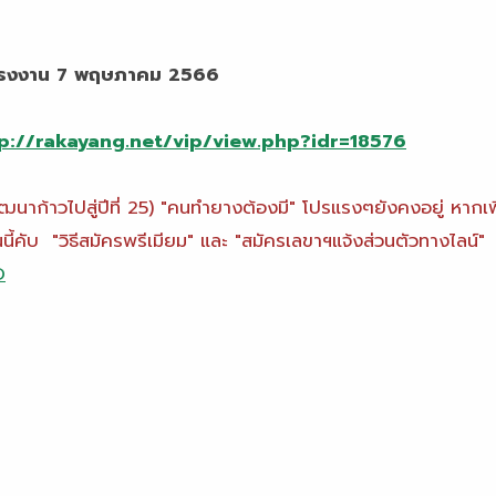
ณ.โรงงาน 7 พฤษภาคม 2566
p://rakayang.net/vip/view.php?idr=18576
าก้าวไปสู่ปีที่ 25) "คนทำยางต้องมี" โปรแรงๆยังคงอยู่ หากเพ
ี้คับ "วิธีสมัครพรีเมียม" และ "สมัครเลขาฯแจ้งส่วนตัวทางไลน์"
D