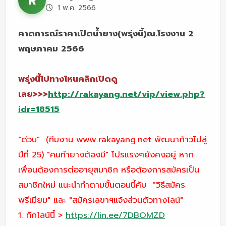
R
1 พ.ค. 2566
คาดการณ์ราคาเปิดน้ำยาง(พรุ่งนี้)ณ.โรงงาน 2
พฤษภาคม 2566
พรุ่งนี้ไปทางไหนคลิกเปิดดู
เลย>>>
http://rakayang.net/vip/view.php?
idr=18515
"ด่วน" (ทีมงาน www.rakayang.net พัฒนาก้าวไปสู่
ปีที่ 25) "คนทำยางต้องมี" โปรแรงๆยังคงอยู่ หาก
เพื่อนต้องการต่ออายุสมาชิก หรือต้องการสมัครเป็น
สมาชิกใหม่ แนะนำทำตามขั้นตอนนี้คับ "วิธีสมัคร
พรีเมียม" และ "สมัครเลขาฯแจ้งส่วนตัวทางไลน์"
1. ทักไลน์นี้ >
https://lin.ee/7DBOMZD