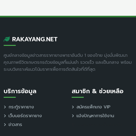
RAKAYANG.NET
ศูนย์กลางข้อมูลข่าวสารราคายางพาราอันดับ 1 ของไทย มุ่งมั่นพัฒนา
คุณภาพชีวิตเกษตรกรด้วยข้อมูลที่แม่นยำ รวดเร็ว และเป็นกลาง พร้อม
ระบบวิเคราะห์แนวโน้มราคาเพื่อการตัดสินใจที่ดีที่สุด
บริการข้อมูล
สมาชิก & ช่วยเหลือ
กระทู้ราคายาง
สมัครแพ็กเกจ VIP
เว็บบอร์ดราคายาง
แจ้งปัญหาการใช้งาน
ข่าวสาร
นโยบายความเป็นส่วนตัว