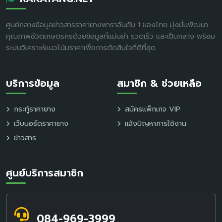
ศูนย์กลางข้อมูลข่าวสารราคายางพาราอันดับ 1 ของไทย มุ่งมั่นพัฒนา
คุณภาพชีวิตเกษตรกรด้วยข้อมูลที่แม่นยำ รวดเร็ว และเป็นกลาง พร้อม
ระบบวิเคราะห์แนวโน้มราคาเพื่อการตัดสินใจที่ดีที่สุด
บริการข้อมูล
สมาชิก & ช่วยเหลือ
กระทู้ราคายาง
สมัครแพ็กเกจ VIP
เว็บบอร์ดราคายาง
แจ้งปัญหาการใช้งาน
ข่าวสาร
นโยบายความเป็นส่วนตัว
ศูนย์บริการสมาชิก
สอบถามข้อมูล / แจ้งปัญหา
084-969-3999