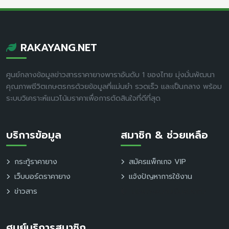
RAKAYANG.NET
ศูนย์กลางข้อมูลข่าวสารราคายางพาราอันดับ 1 ของไทย มุ่งมั่นพัฒนา
คุณภาพชีวิตเกษตรกรด้วยข้อมูลที่แม่นยำ รวดเร็ว และเป็นกลาง พร้อม
ระบบวิเคราะห์แนวโน้มราคาเพื่อการตัดสินใจที่ดีที่สุด
บริการข้อมูล
สมาชิก & ช่วยเหลือ
กระทู้ราคายาง
สมัครแพ็กเกจ VIP
เว็บบอร์ดราคายาง
แจ้งปัญหาการใช้งาน
ข่าวสาร
นโยบายความเป็นส่วนตัว
ศูนย์บริการสมาชิก