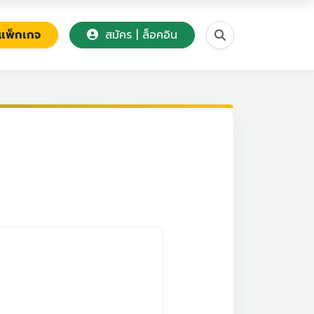
แพ็กเกจ
สมัคร | ล็อคอิน