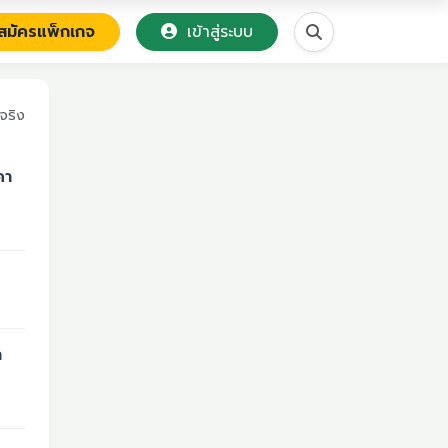
มัครแพ็กเกจ
เข้าสู่ระบบ
จริง
คา
า