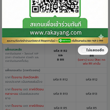
วิธีสมัคร SMS รับราคายาง (ทุกเครือข่าย)
พิมพ์รหัส
เว้นวรรค 1 ครั้ง
ส่งมาที่ 4230201
แพ็กเกจ
AIS / 1-2-call
True-H / DTAC
R2
Supper VIP
รหัส R R2
R4
ครบทุกราคา + วิเคราะห์
R R4
R11
(ราคา ต่างประเทศ และ ในประเทศ
R R11
(เฉพาะ) ระบบ Dtac กด
รหัสเดียวครบ)
รหัส R11 เท่านั้น
รหัส R2
แพ็กเกจหลัก
ไม่แสดงอีก
รหัส R R2
และ
ราคาในประเทศ + วิเคราะห์ VIP
และ
R11
(ราคา ต่างประเทศ ช่วงเช้า และ
R R11
(เฉพาะ) ระบบ Dtac กด
ราคาในประเทศทั้งวัน)
รหัส R11 เท่านั้น
แพ็กเกจเสริม (ราคาโรงงาน)
ราคา
โรงงาน จังหวัดหลัก
รหัส R R12
รหัส R12
ของประเทศ เน้นเศษแผ่นมีวง
ราคา
โรงงาน
เขต
ภาคใต้ตอน
กลาง+บน
เน้นแผ่นและเศษ
รหัส R R13
รหัส R13
ยาง
ราคา
โรงงาน
เขต
ภาคใต้ตอน
รหัส R R5
รหัส R5