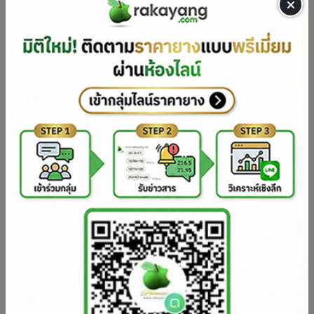
admin
5 วันที่แล้ว
189
0
VIP
สำหรับสมาชิก VIP
(ตลาดเอกชนหลักๆ)รายละเอียดการประมูลยาง
แผ่นรมควันชั้น 3,ชั้น 4,ชั้น5,ฟอง,คัตติ้ง ประจำ
วัน อังคาร ที่ 4 สิงหาคม 2569
หมวด: (เอกชน) ราคาประมูลยางแผ่นรมควันตลาดเอกชน
admin
6 วันที่แล้ว
210
0
ดูกระทู้ต่อไป คลิก