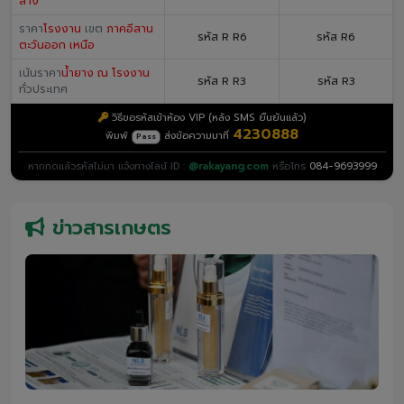
ล่าง
ราคา
โรงงาน
เขต
ภาคอีสาน
รหัส R R6
รหัส R6
ตะวันออก เหนือ
เน้นราคา
น้ำยาง ณ โรงงาน
รหัส R R3
รหัส R3
ทั่วประเทศ
วิธีขอรหัสเข้าห้อง VIP (หลัง SMS ยืนยันแล้ว)
4230888
พิมพ์
ส่งข้อความมาที่
Pass
หากกดแล้วรหัสไม่มา แจ้งทางไลน์ ID :
@rakayang.com
หรือโทร
084-9693999
ข่าวสารเกษตร