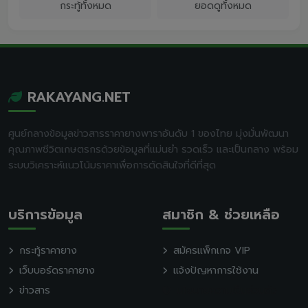
กระทู้ทั้งหมด
ยอดดูทั้งหมด
RAKAYANG.NET
ศูนย์กลางข้อมูลข่าวสารราคายางพาราอันดับ 1 ของไทย มุ่งมั่นพัฒนา
คุณภาพชีวิตเกษตรกรด้วยข้อมูลที่แม่นยำ รวดเร็ว และเป็นกลาง พร้อม
ระบบวิเคราะห์แนวโน้มราคาเพื่อการตัดสินใจที่ดีที่สุด
บริการข้อมูล
สมาชิก & ช่วยเหลือ
กระทู้ราคายาง
สมัครแพ็กเกจ VIP
เว็บบอร์ดราคายาง
แจ้งปัญหาการใช้งาน
ข่าวสาร
นโยบายความเป็นส่วนตัว