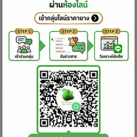
แผ่นดิบประจำวัน จันทร์ ที่ 3 สิงหาคม 2569
หมวด: (เอกชน) ราคาประมูลตลาดแผ่นดิบตลาดเอกชน
admin
6 วันที่แล้ว
165
0
ดูกระทู้ต่อไป คลิก
วิธีสมัคร SMS รับราคายาง (ทุกเครือข่าย)
พิมพ์รหัส
เว้นวรรค 1 ครั้ง
ส่งมาที่ 4230201
แพ็กเกจ
AIS / 1-2-call
True-H / DTAC
R2
Supper VIP
รหัส R R2
R4
ครบทุกราคา + วิเคราะห์
R R4
R11
(ราคา ต่างประเทศ และ ในประเทศ
R R11
(เฉพาะ) ระบบ Dtac กด
รหัสเดียวครบ)
รหัส R11 เท่านั้น