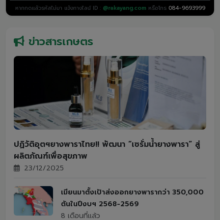
หากกดแล้วรหัสไม่มา แจ้งทางไลน์ ID :
@rakayang.com
หรือโทร
084-9693999
ข่าวสารเกษตร
ปฏิวัติอุตฯยางพาราไทย!! พัฒนา “เซรั่มน้ำยางพารา” สู่
ผลิตภัณฑ์เพื่อสุขภาพ
23/12/2025
เมียนมาตั้งเป้าส่งออกยางพารากว่า 350,000
ตันในปีงบฯ 2568-2569
8 เดือนที่แล้ว