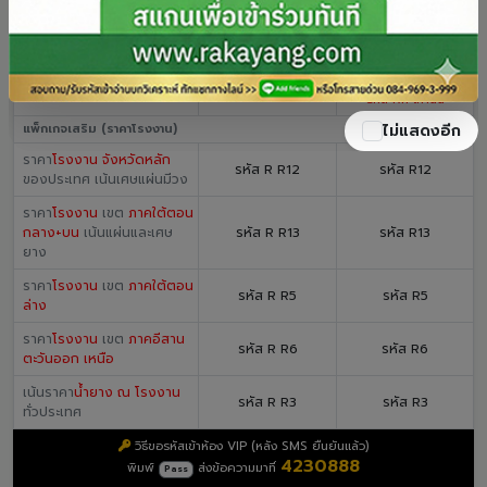
รหัส R2
แพ็กเกจหลัก
รหัส R R2
และ
ราคาในประเทศ + วิเคราะห์ VIP
และ
R11
(ราคา ต่างประเทศ ช่วงเช้า และ
R R11
(เฉพาะ) ระบบ Dtac กด
ราคาในประเทศทั้งวัน)
รหัส R11 เท่านั้น
ไม่แสดงอีก
แพ็กเกจเสริม (ราคาโรงงาน)
ราคา
โรงงาน จังหวัดหลัก
รหัส R R12
รหัส R12
ของประเทศ เน้นเศษแผ่นมีวง
ราคา
โรงงาน
เขต
ภาคใต้ตอน
กลาง+บน
เน้นแผ่นและเศษ
รหัส R R13
รหัส R13
ยาง
ราคา
โรงงาน
เขต
ภาคใต้ตอน
รหัส R R5
รหัส R5
ล่าง
ราคา
โรงงาน
เขต
ภาคอีสาน
รหัส R R6
รหัส R6
ตะวันออก เหนือ
เน้นราคา
น้ำยาง ณ โรงงาน
รหัส R R3
รหัส R3
ทั่วประเทศ
วิธีขอรหัสเข้าห้อง VIP (หลัง SMS ยืนยันแล้ว)
4230888
พิมพ์
ส่งข้อความมาที่
Pass